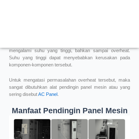
merupakan tempat yang terisolasi yang menampung
komponen-komponen listrik dan elektronik.
Biasanya hampir semua industri memiliki panel kontrol
listrik atau panel mesin yang di operasikan setiap harinya.
akibat digunakan secara nonstop, panel mesin sering
mengalami suhu yang tinggi, bahkan sampai overheat.
Suhu yang tinggi dapat menyebabkan kerusakan pada
komponen-komponen tersebut.
Untuk mengatasi permasalahan overheat tersebut, maka
sangat dibutuhkan alat pendingin panel mesin atau yang
sering disebut
AC Panel
.
Manfaat Pendingin Panel Mesin