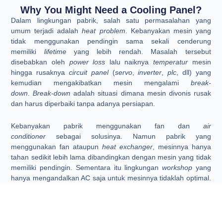
Why You Might Need a Cooling Panel?
Dalam lingkungan pabrik, salah satu permasalahan yang
umum terjadi adalah
heat problem
. Kebanyakan mesin yang
tidak menggunakan pendingin sama sekali cenderung
memiliki
lifetime
yang lebih rendah. Masalah tersebut
disebabkan oleh
power loss
lalu naiknya
temperatur
mesin
hingga rusaknya
circuit panel
(
servo
,
inverter
,
plc
, dll) yang
kemudian mengakibatkan mesin mengalami
break-
down
.
Break-down
adalah situasi dimana mesin divonis rusak
dan harus diperbaiki tanpa adanya persiapan.
Kebanyakan pabrik menggunakan fan dan
air
conditioner
sebagai solusinya. Namun pabrik yang
menggunakan fan ataupun
heat exchanger
, mesinnya hanya
tahan sedikit lebih lama dibandingkan dengan mesin yang tidak
memiliki pendingin. Sementara itu lingkungan
workshop
yang
hanya mengandalkan AC saja untuk mesinnya tidaklah optimal.
Hal ini terjadi dikarenakan udara yang dihembuskan oleh AC
tidaklah merata.
Dibandingkan dengan Fan ataupun AC, AC Panel atau Cooling