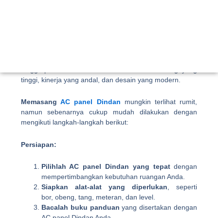
AC panel Dindan
merupakan solusi pendinginan yang
ideal untuk berbagai ruangan, mulai dari rumah, kantor,
hingga pabrik. AC ini menawarkan efisiensi energi yang
tinggi, kinerja yang andal, dan desain yang modern.
Memasang
AC panel Dindan
mungkin terlihat rumit,
namun sebenarnya cukup mudah dilakukan dengan
mengikuti langkah-langkah berikut:
Persiapan:
Pilihlah AC panel Dindan yang tepat
dengan
mempertimbangkan kebutuhan ruangan Anda.
Siapkan alat-alat yang diperlukan
, seperti
bor, obeng, tang, meteran, dan level.
Bacalah buku panduan
yang disertakan dengan
AC panel Dindan Anda.